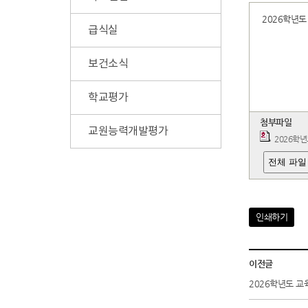
2026학년도
급식실
보건소식
학교평가
첨부파일
교원능력개발평가
2026학
전체 파일
인쇄하기
이전글
2026학년도 교