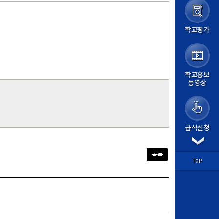
가정통신문
가정통신문(교육청)
학교앨범
학교평가
급식실
보건소식
학교평가
교원능력개발평가
교육계획
학교홍보
동영상
교육계획서
학사일정
평가계획
교육과정
방과후학교
급식신청
경시대회
각종서식
학습마당
목록
학과별 교육
TOP
교과 학습자료
기출문제
학습질문방
도서관
논문검색