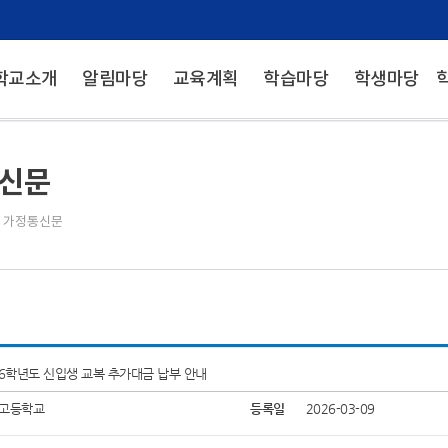
학교소개
알림마당
교육계획
학습마당
학생마당
신문
>
가정통신문
26학년도 신입생 교복 추가대금 납부 안내
고등학교
등록일
2026-03-09