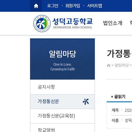
로그인
회원가입
사이트맵
법인소개
가정통
알림마당
One in Love,
>
알림마당
Growing in Faith
공지사항
가정통신문
제목
20
가정통신문(교육청)
이름
성덕
학교앨범