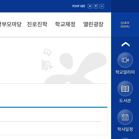
FONT SIZE
QUICK
학부모마당
진로진학
학교재정
열린광장
MENU
법인소개
이사장
법인정보공개
학교소개
학교알리미
학교장 인사말
학교 연혁
성덕 교육방향
학교 현황
학교 상징
도서관
학교 홍보
교직원소개
오시는 길
학교알리미
학사일정
알림마당
공지사항