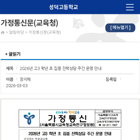
성덕고등학교
가정통신문(교육청)
[ 메뉴열기 ]
법인소개
>
알림마당
>
가정통신문(교육청)
학교소개
알림마당
교육계획
제목
2026년 고3 학년 초 집중 진학상담 주간 운영 안내
학습마당
이름
장지혜
등록일
2026-03-03
학생마당
학부모마당
진로진학
학교재정