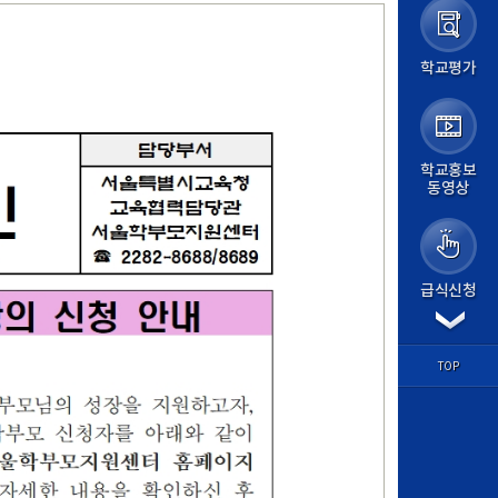
가정통신문
가정통신문(교육청)
학교앨범
학교평가
급식실
보건소식
학교평가
교원능력개발평가
교육계획
학교홍보
동영상
교육계획서
학사일정
평가계획
교육과정
방과후학교
급식신청
경시대회
각종서식
학습마당
학과별 교육
TOP
교과 학습자료
기출문제
학습질문방
도서관
논문검색