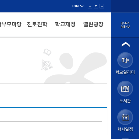
FONT SIZE
QUICK
학부모마당
진로진학
학교재정
열린광장
MENU
법인소개
이사장
법인정보공개
학교소개
학교알리미
학교장 인사말
학교 연혁
성덕 교육방향
학교 현황
학교 상징
도서관
학교 홍보
교직원소개
오시는 길
학교알리미
학사일정
알림마당
공지사항