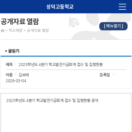
성덕고등학교
공개자료 열람
[ 메뉴열기 ]
법인소개
>
학교재정
>
공개자료 열람
학교소개
알림마당
교육계획
제목
2025학년도 4분기 학교발전기금회계 접수 및 집행현황
학습마당
이름
김보배
등록일
2026-03-04
학생마당
학부모마당
2025학년도 4분기 학교발전기금회계 접수 및 집행현황 공개
진로진학
학교재정