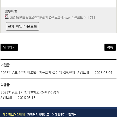
열린광장
첨부파일
2025학년도 학교발전기금회계 결산 보고서.hwp
다운로드 수 : [ 79 ]
전체 파일 다운로드
인쇄하기
목록
이전글
2025학년도 4분기 학교발전기금회계 접수 및 집행현황
/ 김보배
2026.03.04
다음글
2026학년도 1기 방과후학교 정산내역 공개
/ 김보배
2026.05.13
개인정보처리방침
저작권지침및신고
이메일무단수집거부