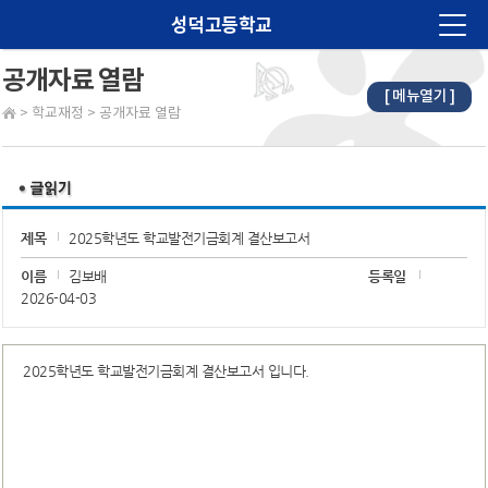
성덕고등학교
공개자료 열람
[ 메뉴열기 ]
법인소개
>
학교재정
>
공개자료 열람
학교소개
알림마당
교육계획
제목
2025학년도 학교발전기금회계 결산보고서
학습마당
이름
김보배
등록일
2026-04-03
학생마당
학부모마당
2025학년도 학교발전기금회계 결산보고서 입니다.
진로진학
학교재정