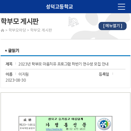
성덕고등학교
학부모 게시판
[ 메뉴열기 ]
법인소개
>
학부모마당
>
학부모 게시판
학교소개
알림마당
교육계획
제목
2023년 학부모 마음치유 프로그램 하반기 연수생 모집 안내
학습마당
이름
이지원
등록일
2023-08-30
학생마당
학부모마당
진로진학
학교재정