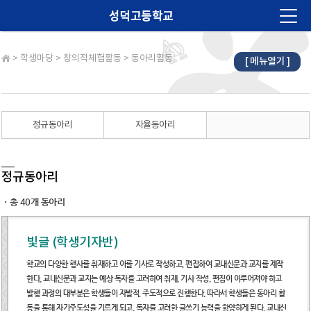
성덕고등학교
>
학생마당
>
창의적체험활동
>
동아리활동
[ 메뉴열기 ]
법인소개
학교소개
알림마당
정규동아리
자율동아리
교육계획
학습마당
정규동아리
학생마당
ㆍ총 40개 동아리
학부모마당
빛글 (학생기자반)
진로진학
학교의 다양한 행사를 취재하고 이를 기사로 작성하고, 편집하여 교내신문과 교지를 제작
한다. 교내신문과 교지는 예상 독자를 고려하여 취재, 기사 작성, 편집이 이루어져야 하고
학교재정
발행 과정의 대부분은 학생들이 자발적, 주도적으로 진행한다. 따라서 학생들은 동아리 활
동을 통해 자기주도성을 기르게 되고, 독자를 고려한 글쓰기 능력을 함양하게 된다. 교내신