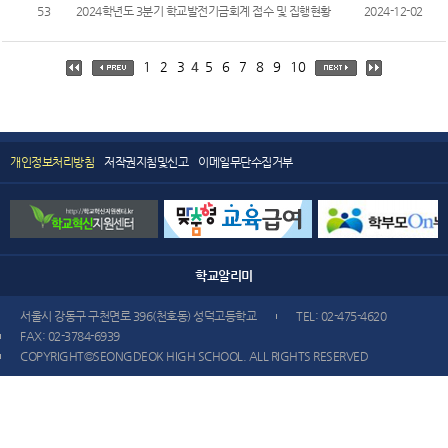
53
2024학년도 3분기 학교발전기금회계 접수 및 집행현황
2024-12-02
1
2
3
4
5
6
7
8
9
10
개인정보처리방침
저작권지침및신고
이메일무단수집거부
학교
알리미
서울시 강동구 구천면로 396(천호동) 성덕고등학교
TEL: 02-475-4620
FAX: 02-3784-6939
COPYRIGHT©SEONGDEOK HIGH SCHOOL. ALL RIGHTS RESERVED