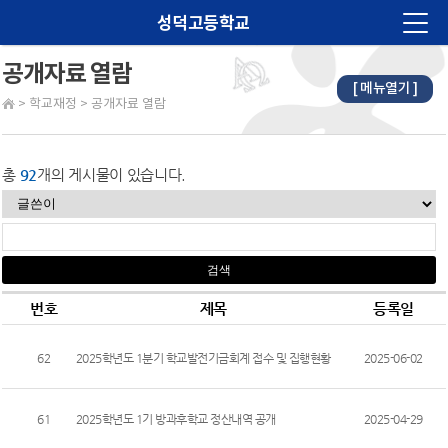
성덕고등학교
공개자료 열람
[ 메뉴열기 ]
법인소개
>
학교재정
>
공개자료 열람
학교소개
알림마당
총
92
개의 게시물이 있습니다.
교육계획
학습마당
학생마당
번호
제목
등록일
학부모마당
62
2025학년도 1분기 학교발전기금회계 접수 및 집행현황
2025-06-02
진로진학
학교재정
61
2025학년도 1기 방과후학교 정산내역 공개
2025-04-29