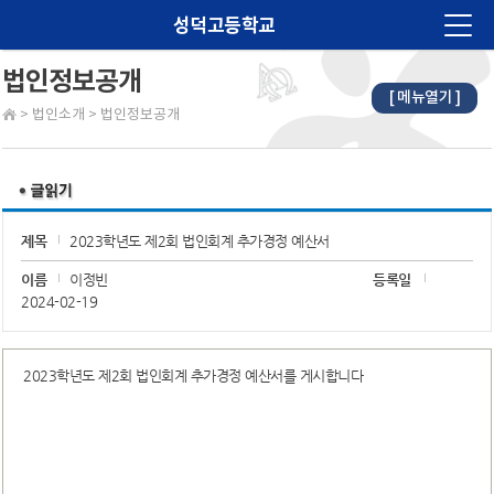
성덕고등학교
법인정보공개
[ 메뉴열기 ]
법인소개
>
법인소개
>
법인정보공개
학교소개
알림마당
교육계획
제목
2023학년도 제2회 법인회계 추가경정 예산서
학습마당
이름
이정빈
등록일
2024-02-19
학생마당
학부모마당
2023학년도 제2회 법인회계 추가경정 예산서를 게시합니다
진로진학
학교재정