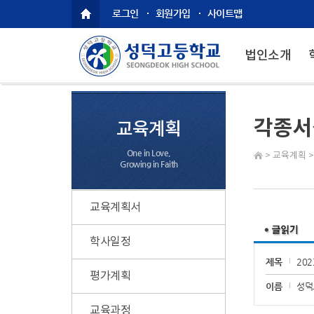
로그인
회원가입
사이트맵
법인소개
각종서
교육계획
One in Love,
>
교육계획
Growing in Faith
교육계획서
학사일정
제목
20
평가계획
이름
성덕
교육과정