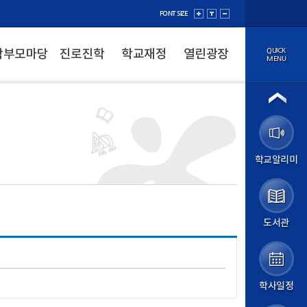
FONT SIZE
QUICK
학부모마당
진로진학
학교재정
열린광장
MENU
법인소개
이사장
법인정보공개
학교소개
학교알리미
학교장 인사말
학교 연혁
성덕 교육방향
학교 현황
학교 상징
도서관
학교 홍보
교직원소개
오시는 길
학교알리미
학사일정
알림마당
공지사항