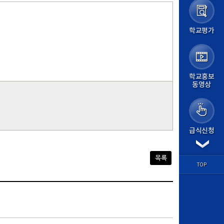
가정통신문
가정통신문(교육청)
학교앨범
학교평가
급식실
보건소식
학교평가
교원능력개발평가
교육계획
학교홍보
동영상
교육계획서
학사일정
평가계획
교육과정
방과후학교
급식신청
경시대회
각종서식
학습마당
목록
학과별 교육
TOP
교과 학습자료
기출문제
학습질문방
도서관
논문검색