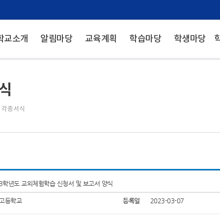
학교소개
알림마당
교육계획
학습마당
학생마당
식
>
각종서식
23학년도 교외체험학습 신청서 및 보고서 양식
고등학교
등록일
2023-03-07