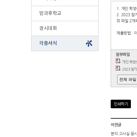
1. 개인 학
방과후학교
2. 2023
위 파일 2개
경시대회
제출방법 : 이
각종서식
첨부파일
개인 학생
2023 참
전체 파일
인쇄하기
이전글
분리 고사실 응