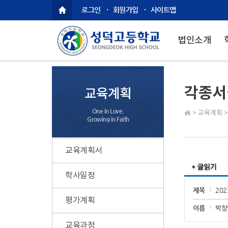
로그인
회원가입
사이트맵
법인소개
각종서
교육계획
One in Love,
>
교육계획
Growing in Faith
교육계획서
학사일정
제목
20
평가계획
이름
박창
교육과정