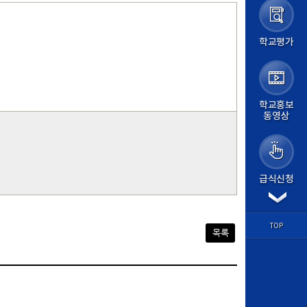
가정통신문
가정통신문(교육청)
학교앨범
학교평가
급식실
보건소식
학교평가
교원능력개발평가
교육계획
학교홍보
동영상
교육계획서
학사일정
평가계획
교육과정
방과후학교
급식신청
경시대회
각종서식
학습마당
학과별 교육
TOP
목록
교과 학습자료
기출문제
학습질문방
도서관
논문검색