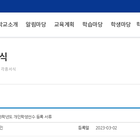
학교소개
알림마당
교육계획
학습마당
학생마당
식
>
각종서식
23학년도 개인학생선수 등록 서류
민
등록일
2023-03-02