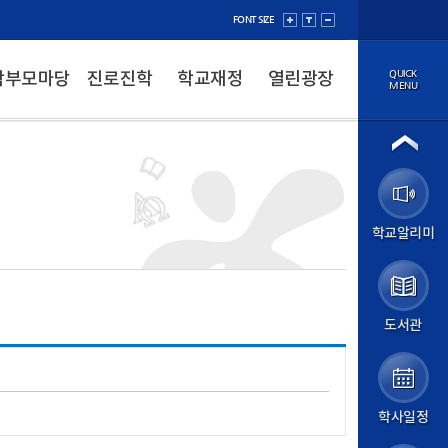
FONT SIZE
QUICK
학부모마당
진로진학
학교재정
열린광장
MENU
법인소개
이사장
법인정보공개
학교소개
학교알리미
학교장 인사말
학교 연혁
성덕 교육방향
학교 현황
학교 상징
도서관
학교 홍보
교직원소개
오시는 길
학교알리미
학사일정
알림마당
공지사항