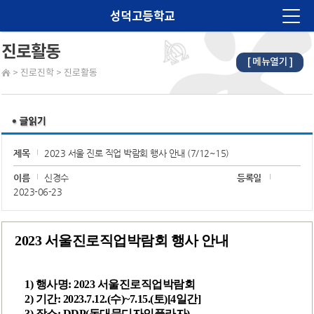
성덕고등학교
진로활동
[ 메뉴열기 ]
법인소개
>
진로진학
>
진로활동
학교소개
알림마당
교육계획
제목
2023 서울 진로 직업 박람회 행사 안내 (7/12~15)
학습마당
이름
신경수
등록일
2023-06-23
학생마당
학부모마당
2023 서울진로직업박람회 행사 안내
진로진학
1)
행사명: 2023 서울진로직업박람회
학교재정
2)
기간: 2023.7.12.(수)~7.15.(토)[4일간]
3)
장소: DDP(동대문디자인플라자)