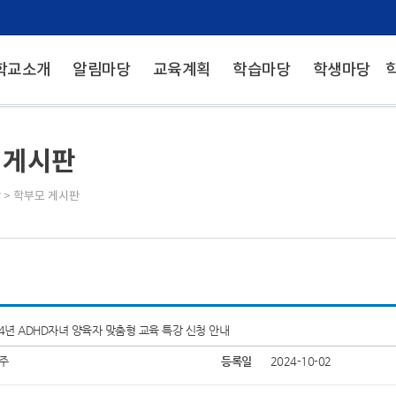
학교소개
알림마당
교육계획
학습마당
학생마당
 게시판
당
>
학부모 게시판
24년 ADHD자녀 양육자 맞춤형 교육 특강 신청 안내
주
등록일
2024-10-02