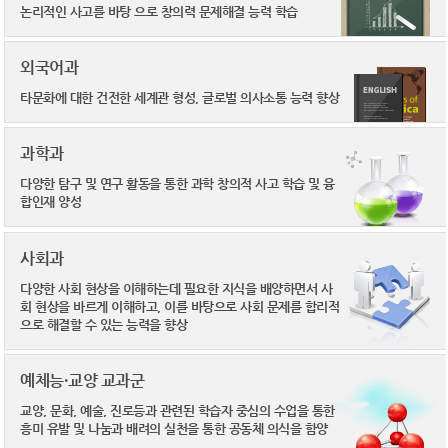
논리적인 사고를 바탕
으로 창의력 문제해결
능력 학습
외국어과
타문화에 대한 건전한
세계관 형성, 글로벌
의사소통 능력 향상
과학과
다양한 탐구 및 연구
활동을 통한 과학 창의적
사고 학습 및 융
합인재
양성
사회과
다양한 사회 현상을 이해
하는데 필요한 지식을
배양하면서 사
회 현상을
바르게 이해하고, 이를
바탕으로 사회 문제를 합리적
으로
해결할 수 있는 능력을 향상
예체능·교양 교과군
교양, 문화, 예술, 진로등과
관련된 학습자 중심의
수업을 통한
흥미 유발 및
나눔과 배려의 실천을 통한
공동체 의식을 함양