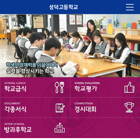
성덕고등학교
법인소개
학교소개
알림마당
교육계획
학습마당
학생마당
학부모마당
진로진학
학교재정