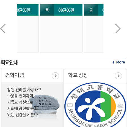
열린광장
월05일
목
08월06일
금
08월07일
토
학교안내
건학이념
학교 상징
참된 진리를 사랑하고
학문을 연마하며,
기독교 정신으로
사회에 공헌할 능력
있는 인간을 기른다.